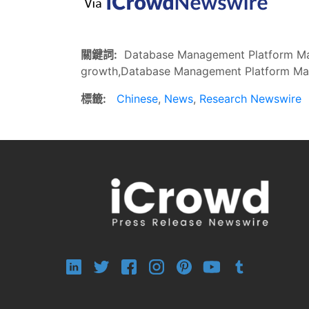
關鍵詞:
Database Management Platform Mar
growth,Database Management Platform Mar
標籤:
Chinese
,
News
,
Research Newswire