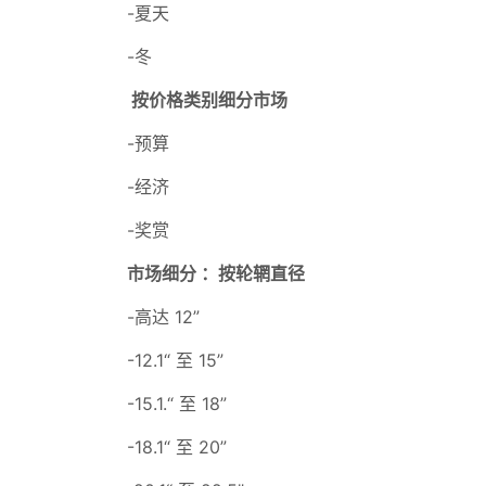
-夏天
-冬
按价格类别细分市场
-预算
-经济
-奖赏
市场细分 ：按轮辋直径
-高达 12”
-12.1“ 至 15”
-15.1.“ 至 18”
-18.1“ 至 20”