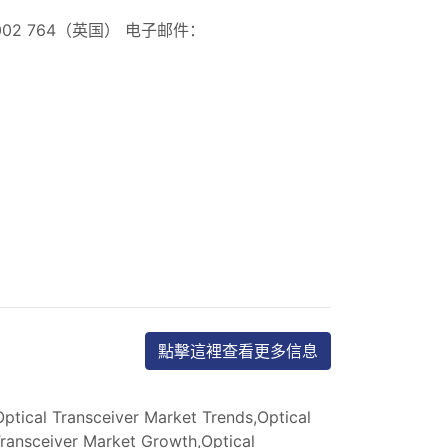
 002 764（英国） 电子邮件：
點擊這裡查看更多信息
ptical Transceiver Market Trends,Optical
Transceiver Market Growth,Optical