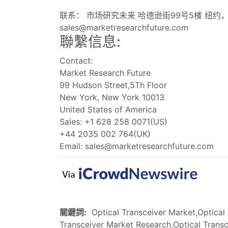
联系： 市场研究未来 哈德逊街99号5楼 纽约， 纽约 
sales@marketresearchfuture.com
聯繫信息:
Contact:
Market Research Future
99 Hudson Street,5Th Floor
New York, New York 10013
United States of America
Sales: +1 628 258 0071(US)
+44 2035 002 764(UK)
Email:
sales@marketresearchfuture.com
關鍵詞:
Optical Transceiver Market,Optical 
Transceiver Market Research,Optical Transc