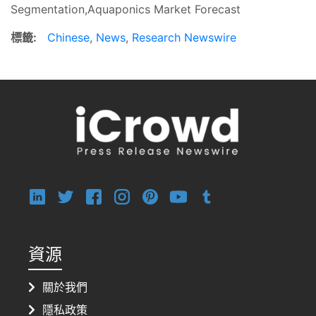
Segmentation,Aquaponics Market Forecast
標籤:
Chinese
,
News
,
Research Newswire
資源
關於我們
隱私政策