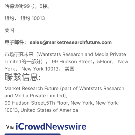
哈德逊街99号，5楼。
纽约， 纽约 10013
美国
电子邮件：
sales@marketresearchfuture.com
市场研究未来（Wantstats Research and Media Private
Limited的一部分）， 99 Hudson Street，5Floor， New
York， New York 10013， 美国
聯繫信息:
Market Research Future (part of Wantstats Research
and Media Private Limited),
99 Hudson Street,5Th Floor, New York, New York
10013, United States of America