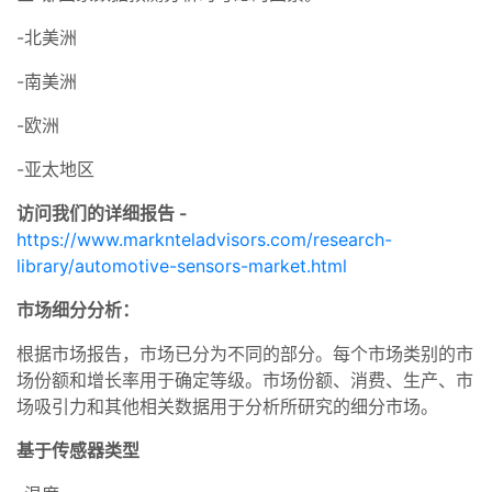
-北美洲
-南美洲
-欧洲
-亚太地区
访问我们的详细报告 -
https://www.marknteladvisors.com/research-
library/automotive-sensors-market.html
市场细分分析：
根据市场报告，市场已分为不同的部分。每个市场类别的市
场份额和增长率用于确定等级。市场份额、消费、生产、市
场吸引力和其他相关数据用于分析所研究的细分市场。
基于传感器类型