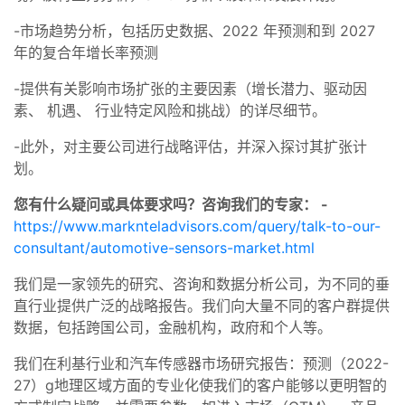
-市场趋势分析，包括历史数据、2022 年预测和到 2027
年的复合年增长率预测
-提供有关影响市场扩张的主要因素（增长潜力、驱动因
素、 机遇、 行业特定风险和挑战）的详尽细节。
-此外，对主要公司进行战略评估，并深入探讨其扩张计
划。
您有什么疑问或具体要求吗？咨询我们的专家： -
https://www.marknteladvisors.com/query/talk-to-our-
consultant/automotive-sensors-market.html
我们是一家领先的研究、咨询和数据分析公司，为不同的垂
直行业提供广泛的战略报告。我们向大量不同的客户群提供
数据，包括跨国公司，金融机构，政府和个人等。
我们在利基行业和汽车传感器市场研究报告：预测（2022-
27）g地理区域方面的专业化使我们的客户能够以更明智的