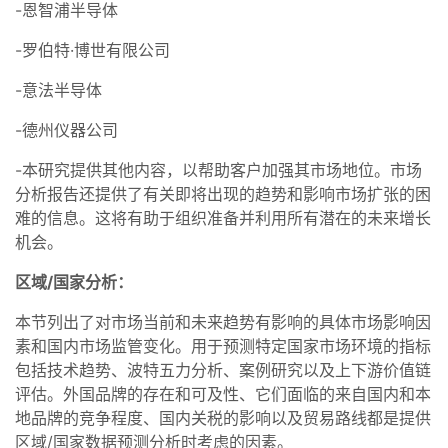
-恩智浦半导体
-罗伯特·博世有限公司
-意法半导体
-德州仪器公司
-本研究提供其他内容，以帮助客户加强其市场地位。市场
分析报告还提供了有关即将出现的趋势和影响市场扩张的困
难的信息。这将有助于组织准备并利用所有潜在的未来增长
机会。
区域/
国家分析：
本节列出了对市场当前和未来趋势有影响的具体市场影响因
素和国内市场监管变化。用于预测特定国家市场环境的指标
包括技术趋势、波特五力分析、案例研究以及上下游价值链
评估。外国品牌的存在和可及性、它们面临的来自国内和本
地品牌的竞争程度、国内关税的影响以及贸易路线都是提供
区域/国家数据预测分析时考虑的因素。