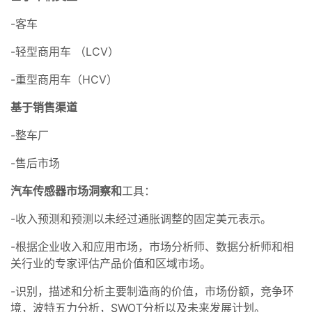
-客车
-轻型商用车 （LCV）
-重型商用车（HCV）
基于销售渠道
-整车厂
-售后市场
汽车传感器市场洞察和
工具：
-收入预测和预测以未经过通胀调整的固定美元表示。
-根据企业收入和应用市场，市场分析师、数据分析师和相
关行业的专家评估产品价值和区域市场。
-识别，描述和分析主要制造商的价值，市场份额，竞争环
境，波特五力分析，SWOT分析以及未来发展计划。