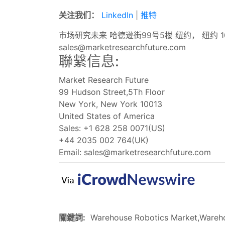
关注我们：
LinkedIn
|
推特
市场研究未来 哈德逊街99号5楼 纽约， 纽约 1001
sales@marketresearchfuture.com
聯繫信息:
Market Research Future
99 Hudson Street,5Th Floor
New York, New York 10013
United States of America
Sales: +1 628 258 0071(US)
+44 2035 002 764(UK)
Email:
sales@marketresearchfuture.com
關鍵詞:
Warehouse Robotics Market,Warehou