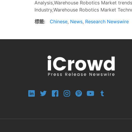
Analysis,Warehouse Robotics Market tren
Industry,Warehouse Robotics Market Techn
標籤:
Chinese
,
News
,
Research Newswire