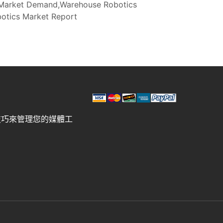
 Market Demand,Warehouse Robotics
otics Market Report
技巧來管理您的媒體工