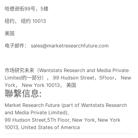
哈德逊街99号，5楼
纽约， 纽约 10013
美国
电子邮件：
sales@marketresearchfuture.com
市场研究未来（Wantstats Research and Media Private
Limited的一部分）， 99 Hudson Street，5Floor， New
York， New York 10013， 美国
聯繫信息:
Market Research Future (part of Wantstats Research
and Media Private Limited),
99 Hudson Street,5Th Floor, New York, New York
10013, United States of America