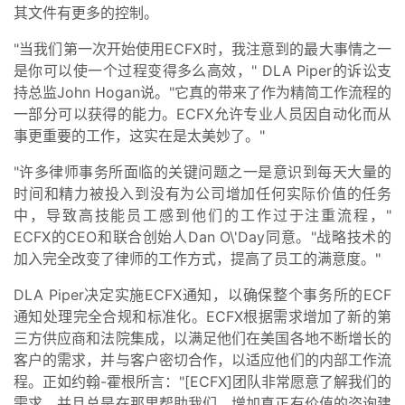
其文件有更多的控制。
"当我们第一次开始使用ECFX时，我注意到的最大事情之一
是你可以使一个过程变得多么高效，" DLA Piper的诉讼支
持总监John Hogan说。"它真的带来了作为精简工作流程的
一部分可以获得的能力。ECFX允许专业人员因自动化而从
事更重要的工作，这实在是太美妙了。"
"许多律师事务所面临的关键问题之一是意识到每天大量的
时间和精力被投入到没有为公司增加任何实际价值的任务
中，导致高技能员工感到他们的工作过于注重流程，"
ECFX的CEO和联合创始人Dan O\'Day同意。"战略技术的
加入完全改变了律师的工作方式，提高了员工的满意度。"
DLA Piper决定实施ECFX通知，以确保整个事务所的ECF
通知处理完全合规和标准化。ECFX根据需求增加了新的第
三方供应商和法院集成，以满足他们在美国各地不断增长的
客户的需求，并与客户密切合作，以适应他们的内部工作流
程。正如约翰-霍根所言："[ECFX]团队非常愿意了解我们的
需求，并且总是在那里帮助我们，增加真正有价值的咨询建