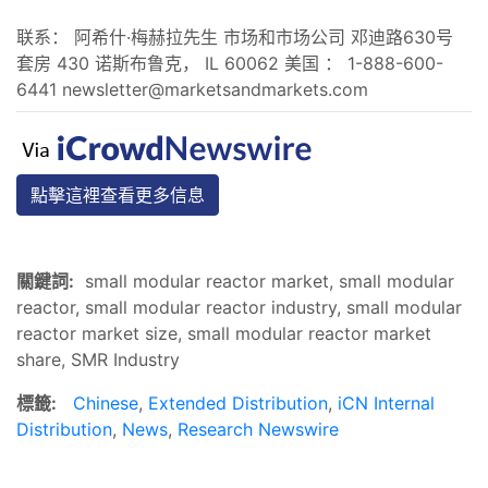
联系： 阿希什·梅赫拉先生 市场和市场公司 邓迪路630号
套房 430 诺斯布鲁克， IL 60062 美国 ： 1-888-600-
6441
newsletter@marketsandmarkets.com
點擊這裡查看更多信息
關鍵詞:
small modular reactor market, small modular
reactor, small modular reactor industry, small modular
reactor market size, small modular reactor market
share, SMR Industry
標籤:
Chinese
,
Extended Distribution
,
iCN Internal
Distribution
,
News
,
Research Newswire