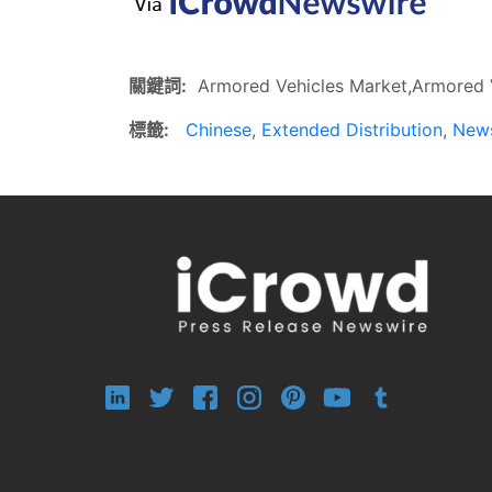
關鍵詞:
Armored Vehicles Market,Armored V
標籤:
Chinese
,
Extended Distribution
,
New