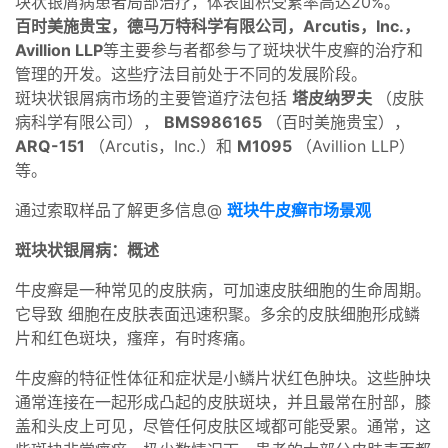
块状银屑病患者局部治疗，体表面积受累率高达20%。
百时美施贵宝，德马万特科学有限公司，Arcutis，Inc.，
Avillion LLP
等主要参与者都参与了斑块状牛皮癣的治疗和
管理的开发。这些疗法目前处于不同的发展阶段。
斑块状银屑病市场的主要管道疗法包括
塔皮纳罗夫
（皮肤
病科学有限公司），
BMS986165
（百时美施贵宝），
ARQ-151
（Arcutis，Inc.）和
M1095
（Avillion LLP）
等。
通过索取样品了解更多信息@
斑块牛皮癣市场景观
斑块状银屑病：概述
牛皮癣是一种常见的皮肤病，可加速皮肤细胞的生命周期。
它导致 细胞在皮肤表面迅速积聚。多余的皮肤细胞形成鳞
片和红色斑块，瘙痒，有时疼痛。
牛皮癣的特征性体征和症状是小鳞片状红色肿块。这些肿块
通常连接在一起形成凸起的皮肤斑块，并且最常在肘部，膝
盖和头皮上可见，尽管任何皮肤区域都可能受累。通常，这