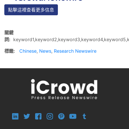
點擊這裡查看更多信息
關鍵
詞:
keyword1,keyword2,keyword3,keyword4,keyword5,
標籤:
Chinese
,
News
,
Research Newswire