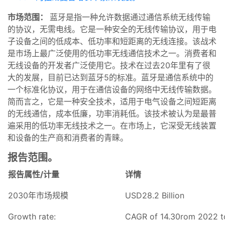
市场范围：
蓝牙是指一种允许数据通过通信系统无线传输
的协议，无需电线。它是一种安全的无线传输协议，用于电
子设备之间的低成本、低功率和短距离的无线连接。该战术
是市场上最广泛使用的低功率无线通信技术之一。消费者和
无线设备的开发者广泛使用它。技术在过去20年里有了很
大的发展，目前已达到蓝牙5的标准。蓝牙是通信系统中的
一个标准化协议，用于在通信设备的网络中无线传输数据。
简而言之，它是一种安全技术，适用于电气设备之间短距离
的无线通信，成本低廉，功率消耗低。该技术被认为是最普
遍采用的低功率无线技术之一。在市场上，它深受无线装置
和设备的生产商和消费者的青睐。
报告范围。
报告属性/计量
详情
2030年市场规模
USD28.2 Billion
Growth rate:
CAGR of 14.30rom 2022 