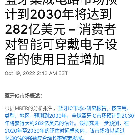
计到2030年将达到
282亿美元 – 消费者
对智能可穿戴电子设
备的使用日益增加
Oct 19, 2022 2:42 AM EST
蓝牙IC市场概述：
根据MRFR的分析报告，
蓝牙IC市场>研究报告。按应用、
类型、地区--预测到2030年，全球蓝牙IC市场预计到2030
年将获得大约282亿美元的估计。该研究进一步预测，在
2020年至2030年的评估时间框架内，该市场将以超过
14.30％的强劲复合增长率繁荣发展。