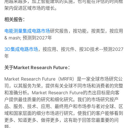
用越来越多，加上智能建筑的实施，也可能在评估的时间框
架内促进区域市场的增长。
相关报告：
电能测量集成电路市场
研究报告，按功能，按类型，按应用
& mash; 预测到2027年
3D集成电路市场
，按应用、按元件、按3D技术--预测2027
年
关于Market Research Future：
Market Research Future（MRFR）是一家全球市场研究公
司，以其服务为荣，提供有关全球不同市场和消费者的完整
和准确分析。Market Research Future的杰出目标是向客
户提供最佳质量的研究和细化研究。我们的市场研究按产
品、服务、技术、应用、最终用户和市场参与者对全球、区
域和国家层面的细分市场进行研究，使我们的客户能够看到
更多、知道更多、做得更多，这有助于回答您最重要的问
题。