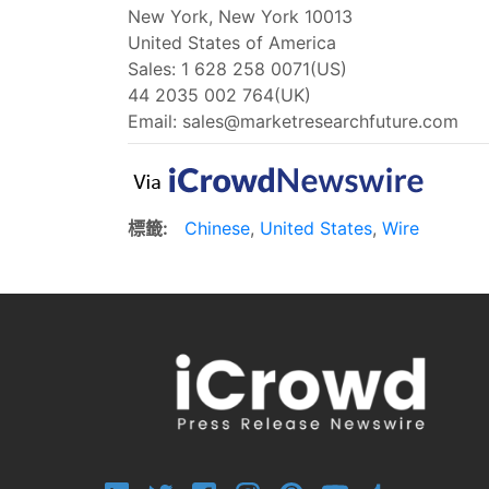
New York, New York 10013
United States of America
Sales: 1 628 258 0071(US)
44 2035 002 764(UK)
Email:
sales@marketresearchfuture.com
標籤:
Chinese
,
United States
,
Wire