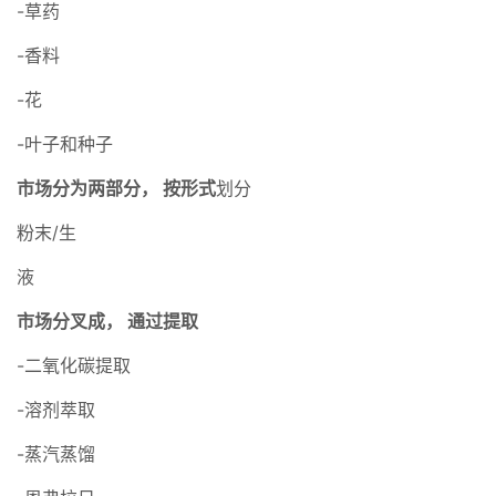
-草药
-香料
-花
-叶子和种子
市场分为两部分，
按形式
划分
粉末/生
液
市场分叉成，
通过提取
-二氧化碳提取
-溶剂萃取
-蒸汽蒸馏