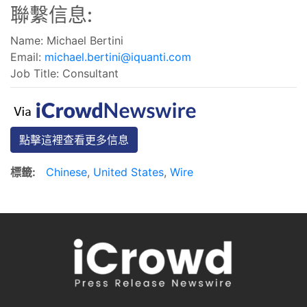
聯繫信息:
Name: Michael Bertini
Email:
michael.bertini@iquanti.com
Job Title: Consultant
點擊這裡查看更多信息
標籤:
Chinese
,
United States
,
Wire